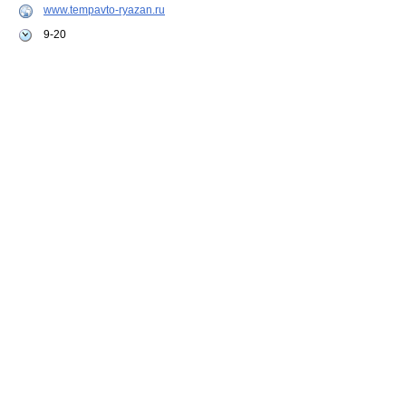
www.tempavto-ryazan.ru
9-20